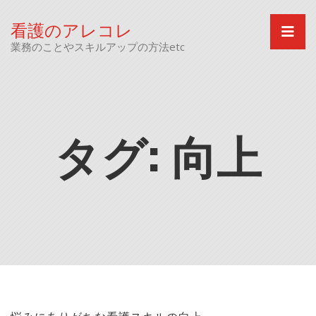
Skip
to
看護のアレコレ
content
業務のことやスキルアップの方法etc
タグ:
向上